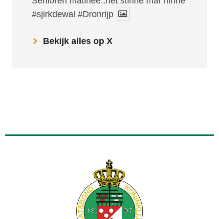
Senioren matinee..net stinne mar hinne
#sjirkdewal
#Dronrijp
Bekijk alles op X