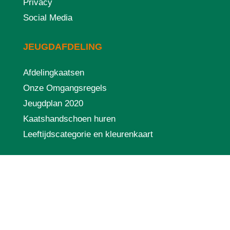
Privacy
Social Media
JEUGDAFDELING
Afdelingkaatsen
Onze Omgangsregels
Jeugdplan 2020
Kaatshandschoen huren
Leeftijdscategorie en kleurenkaart
SPONSOREN
Vrienden van Sjirk de Wal
Sponsoren
Zakelijke club van 100