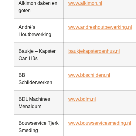
Alkimon daken en
www.alkimon.nl
goten
André’s
www.andreshoutbewerking.nl
Houtbewerking
Baukje – Kapster
baukjekapsteroanhus.nl
Oan Hûs
BB
www.bbschilders.nl
Schilderwerken
BDL Machines
www.bdlm.nl
Menaldum
Bouwservice Tjerk
www.bouwservicesmeding.nl
Smeding