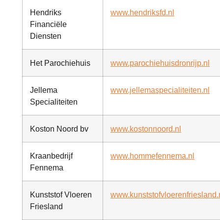
Hendriks
www.hendriksfd.nl
Financiële
Diensten
Het Parochiehuis
www.parochiehuisdronrijp.nl
Jellema
www.jellemaspecialiteiten.nl
Specialiteiten
Koston Noord bv
www.kostonnoord.nl
Kraanbedrijf
www.hommefennema.nl
Fennema
Kunststof Vloeren
www.kunststofvloerenfriesland.
Friesland