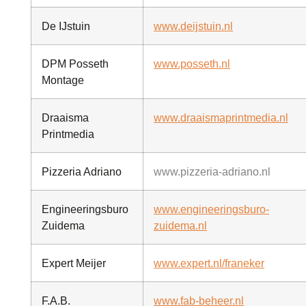
De IJstuin
www.deijstuin.nl
DPM Posseth
www.posseth.nl
Montage
Draaisma
www.draaismaprintmedia.nl
Printmedia
Pizzeria Adriano
www.pizzeria-adriano.nl
Engineeringsburo
www.engineeringsburo-
Zuidema
zuidema.nl
Expert Meijer
www.expert.nl/franeker
F.A.B.
www.fab-beheer.nl