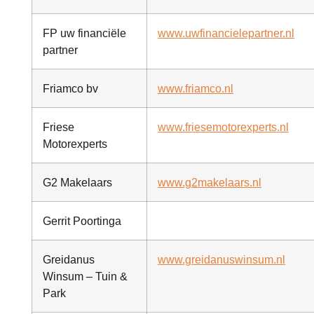
FP uw financiële
www.uwfinancielepartner.nl
partner
Friamco bv
www.friamco.nl
Friese
www.friesemotorexperts.nl
Motorexperts
G2 Makelaars
www.g2makelaars.nl
Gerrit Poortinga
Greidanus
www.greidanuswinsum.nl
Winsum – Tuin &
Park