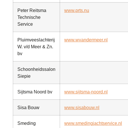
Peter Reitsma
www.prts.nu
Technische
Service
Pluimveeslachterij
www.wvandermeer.nl
W. v/d Meer & Zn.
bv
Schoonheidssalon
Siepie
Sijtsma Noord bv
www.sijtsma-noord.nl
Sisa Bouw
www.sisabouw.nl
Smeding
www.smedingjachtservice.nl