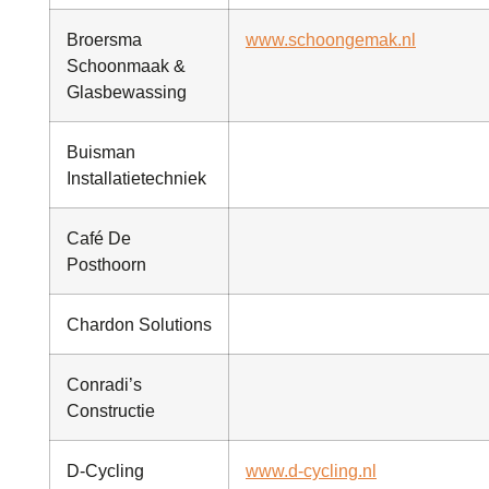
Broersma
www.schoongemak.nl
Schoonmaak &
Glasbewassing
Buisman
Installatietechniek
Café De
Posthoorn
Chardon Solutions
Conradi’s
Constructie
D-Cycling
www.d-cycling.nl