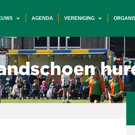
EUWS
AGENDA
VERENIGING
ORGANIS
andschoen hur