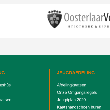
NG
JEUGDAFDELING
ûtshûs
Afdelingkaatsen
Onze Omgangsregels
aatsen
Jeugdplan 2020
Kaatshandschoen huren