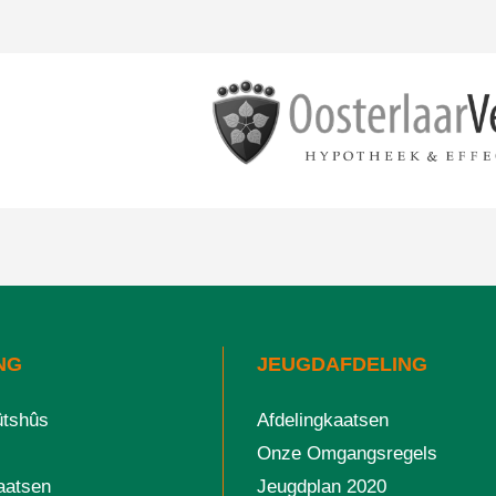
NG
JEUGDAFDELING
ûtshûs
Afdelingkaatsen
Onze Omgangsregels
aatsen
Jeugdplan 2020