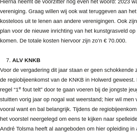
Hierna neemt de voorzitter nog even het woord: 2023 wa
vereniging. Graag willen wij ook wat teruggeven aan het
kosteloos uit te lenen aan andere verenigingen. Ook zi
plan voor de nieuwe inrichting van het kunstgrasveld o
komen. De totale kosten hiervoor zijn zo’n € 70.000.
ALV KNKB
Voor de vergadering dit jaar staan er geen schokkende z
de regiobijeenkomst van de KNKB in Holwerd geweest. 
e
regel “1
fout telt” door te gaan voeren bij de jongste 
stuitten vorig jaar op nogal wat weerstand; hier wil men 
vooral want en bal belangrijk. Tijdens de regiobijeenko
het voorstel neergelegd om eens te kijken naar spelleider
André Tolsma heeft al aangeboden om hier opleiding in 