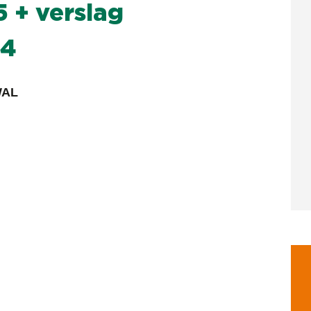
5 + verslag
24
WAL