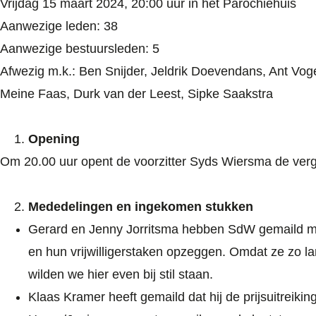
Vrijdag 15 maart 2024, 20:00 uur in het Parochiehuis
Aanwezige leden: 38
Aanwezige bestuursleden: 5
Afwezig m.k.: Ben Snijder, Jeldrik Doevendans, Ant Vog
Meine Faas, Durk van der Leest, Sipke Saakstra
Opening
Om 20.00 uur opent de voorzitter Syds Wiersma de ver
Mededelingen en ingekomen stukken
Gerard en Jenny Jorritsma hebben SdW gemaild m
en hun vrijwilligerstaken opzeggen. Omdat ze zo l
wilden we hier even bij stil staan.
Klaas Kramer heeft gemaild dat hij de prijsuitreiki