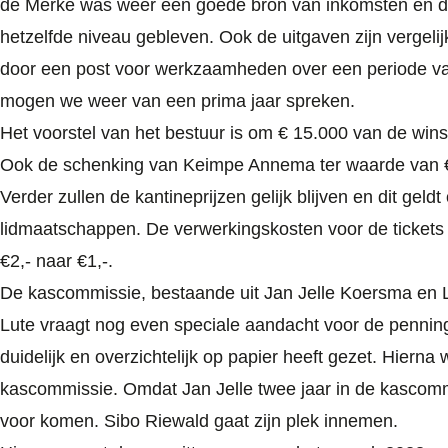
de Merke was weer een goede bron van inkomsten en de 
hetzelfde niveau gebleven. Ook de uitgaven zijn vergeli
door een post voor werkzaamheden over een periode van 
mogen we weer van een prima jaar spreken.
Het voorstel van het bestuur is om € 15.000 van de win
Ook de schenking van Keimpe Annema ter waarde van € 
Verder zullen de kantineprijzen gelijk blijven en dit geld
lidmaatschappen. De verwerkingskosten voor de tickets
€2,- naar €1,-.
De kascommissie, bestaande uit Jan Jelle Koersma en L
Lute vraagt nog even speciale aandacht voor de pennin
duidelijk en overzichtelijk op papier heeft gezet. Hiern
kascommissie. Omdat Jan Jelle twee jaar in de kascomm
voor komen. Sibo Riewald gaat zijn plek innemen.