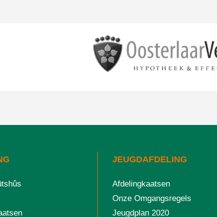
NG
JEUGDAFDELING
ûtshûs
Afdelingkaatsen
Onze Omgangsregels
aatsen
Jeugdplan 2020