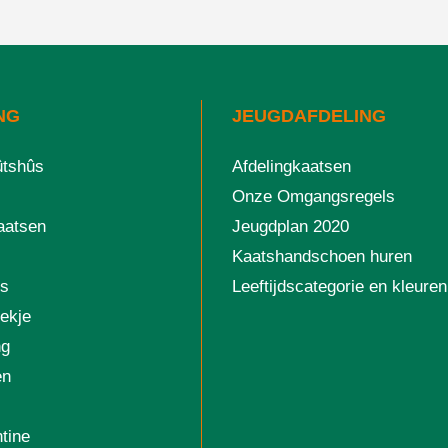
NG
JEUGDAFDELING
ûtshûs
Afdelingkaatsen
Onze Omgangsregels
aatsen
Jeugdplan 2020
Kaatshandschoen huren
is
Leeftijdscategorie en kleuren
ekje
ng
en
ntine