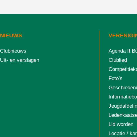
NIEUWS
VERENIGI
Clubnieuws
Agenda It B
Uit- en verslagen
Clublied
Competitiek
Foto’s
Geschieden
Informatiebo
Jeugdafdeli
Ledenkaats
Lid worden
Locatie / ka